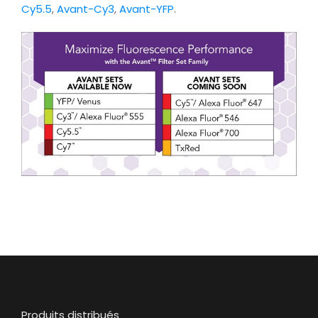
Cy5.5
,
Avant-Cy3
,
Avant-YFP
.
Produits distribués