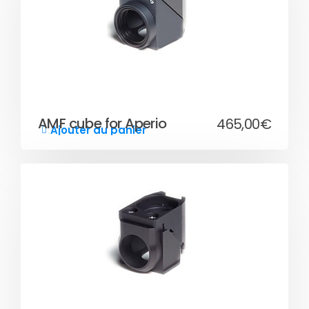
AMF cube for Aperio
465,00
€
Ajouter au panier