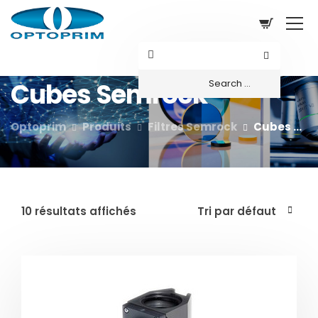
Cubes Semrock
Optoprim
Produits
Filtres Semrock
Cubes Semrock
10 résultats affichés