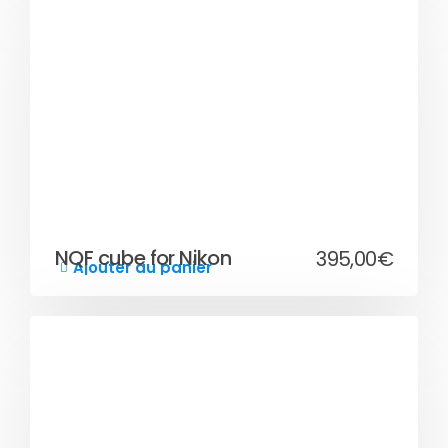
NQF cube for Nikon
395,00
€
Ajouter au panier