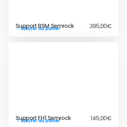
Support BSM Semrock
395,00
€
Ajouter au panier
Support FH1 Semrock
145,00
€
Ajouter au panier