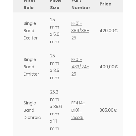
Filter
Filter
Part
Price
Role
Size
Number
25
Single
FF01-
mm
Band
389/38-
420,00
€
x 5.0
Exciter
25
mm
25
Single
FF01-
mm
Band
433/24-
400,00
€
x 3.5
Emitter
25
mm
25.2
mm
Single
FF414-
x 35.6
Band
Di01-
305,00
€
mm
Dichroic
25x36
x 1.1
mm