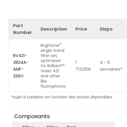
Part
Description
Price
Dispo
Number
®
BrightLine
single-band
BV421-
filter set,
optimized
3824A-
1
4 - 5
for Brilliant™
AMF-
713,00
€
semaines*
Violet 421
ZERO
and other
like
fluorophores
*sujet à variation en fonction des stocks disponibles.
Composants