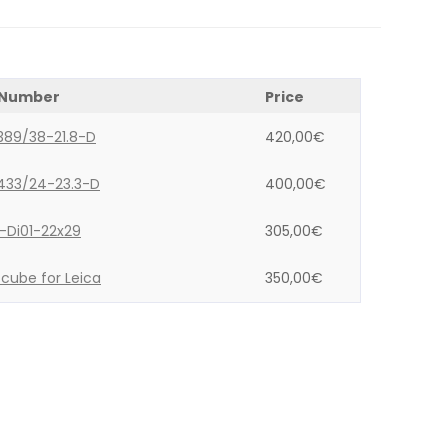
 Number
Price
389/38-21.8-D
420,00
€
433/24-23.3-D
400,00
€
-Di01-22x29
305,00
€
cube for Leica
350,00
€