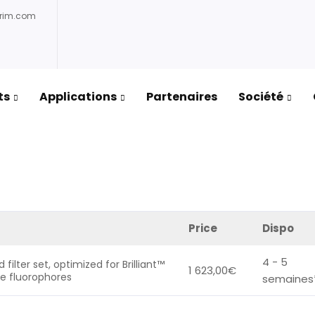
prim.com
ts
Applications
Partenaires
Société
rock
/ BV421-3824A-LDMK-ZERO
Price
Dispo
4 - 5
filter set, optimized for Brilliant™
1 623,00
€
ike fluorophores
semaines