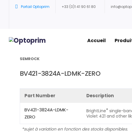
Portail Optoprim
+33 (0)1 41 90 61 80
info@opto
Accueil
Produi
Accueil
/
Filtres Semrock
/
Configurations sets Sem
SEMROCK
BV421-3824A-LDMK-ZERO
Part Number
Description
BV421-3824A-LDMK-
®
BrightLine
single-band 
Violet 421 and other l
ZERO
*sujet à variation en fonction des stocks disponibles.