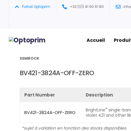
Portail Optoprim
+33 (0)1 41 90 61 80
inf
Accueil
Produi
Accueil
/
Filtres Semrock
/
Configurations sets Sem
SEMROCK
BV421-3824A-OFF-ZERO
Part Number
Description
®
BrightLine
single-band 
BV421-3824A-OFF-ZERO
Violet 421 and other l
*sujet à variation en fonction des stocks disponibles.