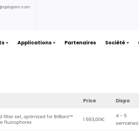
o@optoprim.com
ts
Applications
Partenaires
Société
rock
/ BV421-3824A-OFF-ZERO
Price
Dispo
4 - 5
filter set, optimized for Brilliant™
1 693,00
€
ike fluorophores
semaines