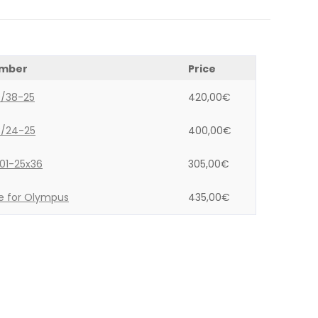
umber
Price
9/38-25
420,00
€
3/24-25
400,00
€
01-25x36
305,00
€
e for Olympus
435,00
€