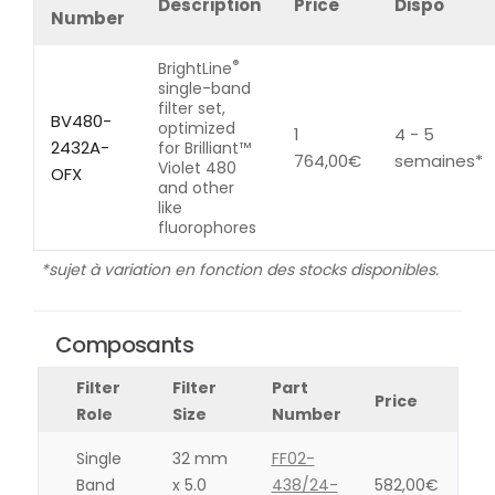
Description
Price
Dispo
Number
®
BrightLine
single-band
filter set,
BV480-
optimized
1
4 - 5
2432A-
for Brilliant™
764,00
€
semaines*
Violet 480
OFX
and other
like
fluorophores
*sujet à variation en fonction des stocks disponibles.
Composants
Filter
Filter
Part
Price
Role
Size
Number
Single
32 mm
FF02-
Band
x 5.0
438/24-
582,00
€