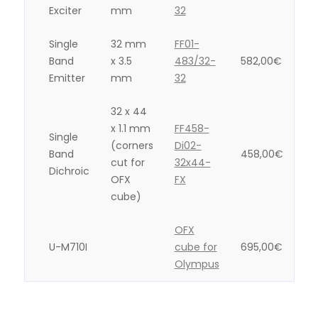
Exciter
mm
32
Single
32 mm
FF01-
Band
x 3.5
483/32-
582,00
€
Emitter
mm
32
32 x 44
x 1.1 mm
FF458-
Single
(corners
Di02-
Band
458,00
€
cut for
32x44-
Dichroic
OFX
FX
cube)
OFX
U-M710I
cube for
695,00
€
Olympus