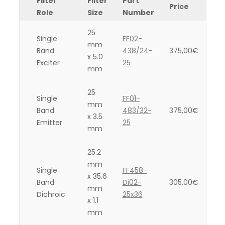
Filter
Filter
Part
Price
Role
Size
Number
25
Single
FF02-
mm
Band
438/24-
375,00
€
x 5.0
Exciter
25
mm
25
Single
FF01-
mm
Band
483/32-
375,00
€
x 3.5
Emitter
25
mm
25.2
mm
Single
FF458-
x 35.6
Band
Di02-
305,00
€
mm
Dichroic
25x36
x 1.1
mm