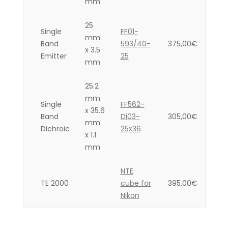
mm
25
Single
FF01-
mm
Band
593/40-
375,00
€
x 3.5
Emitter
25
mm
25.2
mm
Single
FF562-
x 35.6
Band
Di03-
305,00
€
mm
Dichroic
25x36
x 1.1
mm
NTE
TE 2000
cube for
395,00
€
Nikon