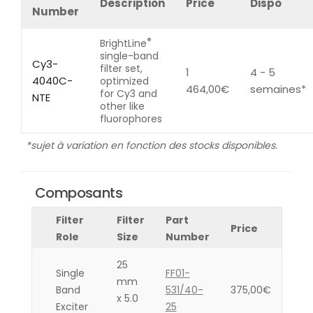
Description
Price
Dispo
Number
®
BrightLine
single-band
Cy3-
filter set,
1
4 - 5
4040C-
optimized
464,00
€
semaines*
for Cy3 and
NTE
other like
fluorophores
*sujet à variation en fonction des stocks disponibles.
Composants
Filter
Filter
Part
Price
Role
Size
Number
25
Single
FF01-
mm
Band
531/40-
375,00
€
x 5.0
Exciter
25