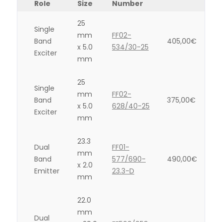
Role
Size
Number
25
Single
mm
FF02-
Band
405,00
€
x 5.0
534/30-25
Exciter
mm
25
Single
mm
FF02-
Band
375,00
€
x 5.0
628/40-25
Exciter
mm
23.3
Dual
FF01-
mm
Band
577/690-
490,00
€
x 2.0
Emitter
23.3-D
mm
22.0
mm
Dual