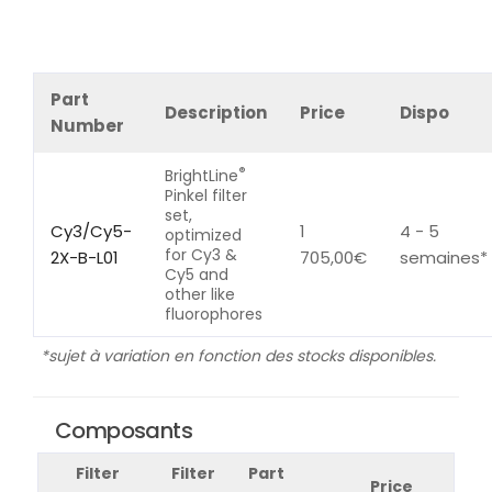
Part
Description
Price
Dispo
Number
®
BrightLine
Pinkel filter
set,
Cy3/Cy5-
1
4 - 5
optimized
for Cy3 &
2X-B-L01
705,00
€
semaines*
Cy5 and
other like
fluorophores
*sujet à variation en fonction des stocks disponibles.
Composants
Filter
Filter
Part
Price