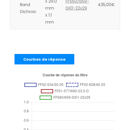
x 29.0
FF560/659-
Band
435,00
€
mm
Di01-22x29
Dichroic
x 1.1
mm
Courbes de réponse