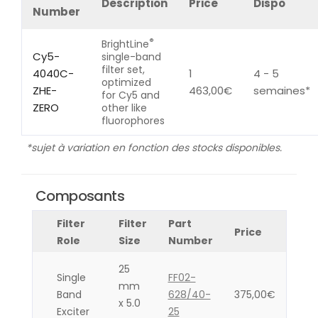
Description
Price
Dispo
Number
®
BrightLine
Cy5-
single-band
filter set,
4040C-
1
4 - 5
optimized
ZHE-
463,00
€
semaines*
for Cy5 and
ZERO
other like
fluorophores
*sujet à variation en fonction des stocks disponibles.
Composants
Filter
Filter
Part
Price
Role
Size
Number
25
Single
FF02-
mm
Band
628/40-
375,00
€
x 5.0
Exciter
25