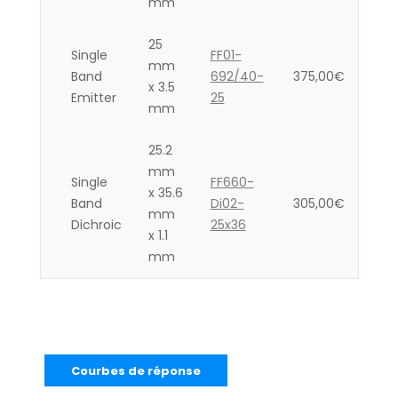
mm
25
Single
FF01-
mm
Band
692/40-
375,00
€
x 3.5
Emitter
25
mm
25.2
mm
Single
FF660-
x 35.6
Band
Di02-
305,00
€
mm
Dichroic
25x36
x 1.1
mm
Courbes de réponse