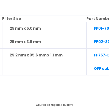
Filter Size
Part Numb
25 mm x 5.0 mm
FF01-7
25 mm x 3.5 mm
FF02-8
25.2 mm x 35.6 mm x 1.1 mm
FF757-
OFF cu