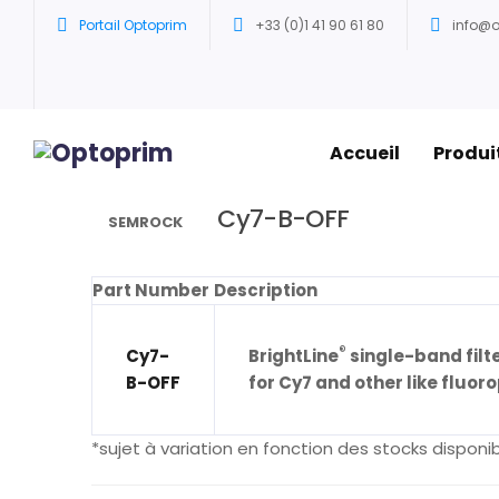
Portail Optoprim
+33 (0)1 41 90 61 80
info@
Accueil
Produi
Accueil
/
Filtres Semrock
/
Configurations sets
Cy7-B-OFF
SEMROCK
Part Number
Description
®
Cy7-
BrightLine
single-band filte
B-OFF
for Cy7 and other like fluor
*sujet à variation en fonction des stocks disponib