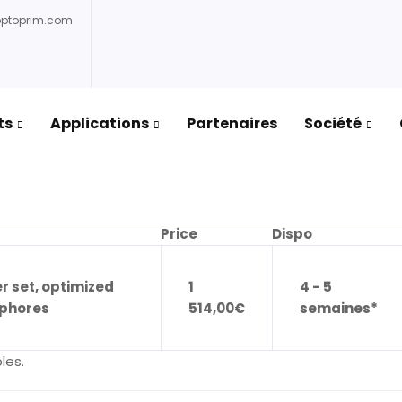
optoprim.com
ts
Applications
Partenaires
Société
 Semrock
/ Cy7-B-OFF
Price
Dispo
r set, optimized
1
4 - 5
ophores
514,00
€
semaines*
les.