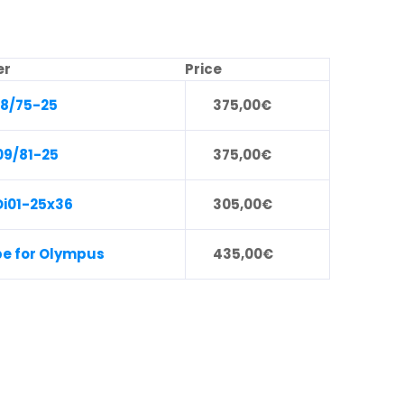
er
Price
08/75-25
375,00
€
09/81-25
375,00
€
Di01-25x36
305,00
€
be for Olympus
435,00
€