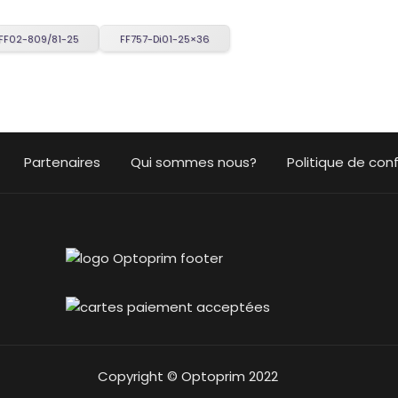
FF02-809/81-25
FF757-Di01-25×36
Partenaires
Qui sommes nous?
Politique de conf
Copyright © Optoprim 2022