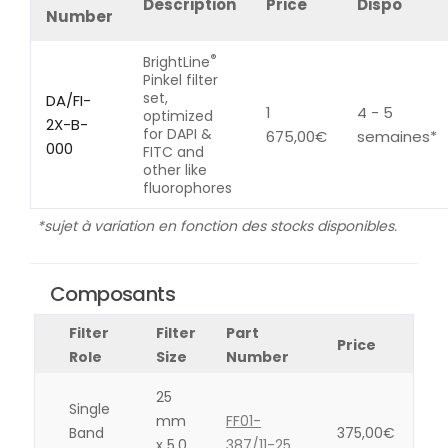
Description
Price
Dispo
Number
®
BrightLine
Pinkel filter
set,
DA/FI-
1
4 - 5
optimized
2X-B-
for DAPI &
675,00
€
semaines*
000
FITC and
other like
fluorophores
*sujet à variation en fonction des stocks disponibles.
Composants
Filter
Filter
Part
Price
Role
Size
Number
25
Single
mm
FF01-
Band
375,00
€
x 5.0
387/11-25