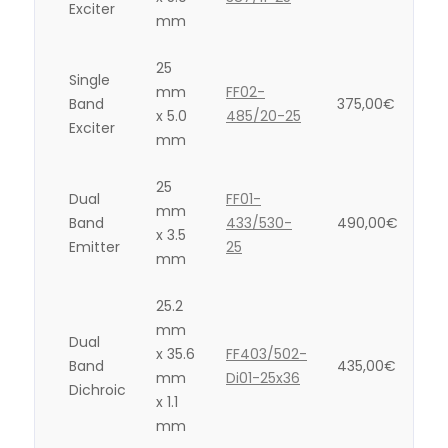
Exciter
mm
25
Single
mm
FF02-
Band
375,00
€
x 5.0
485/20-25
Exciter
mm
25
Dual
FF01-
mm
Band
433/530-
490,00
€
x 3.5
Emitter
25
mm
25.2
mm
Dual
x 35.6
FF403/502-
Band
435,00
€
mm
Di01-25x36
Dichroic
x 1.1
mm