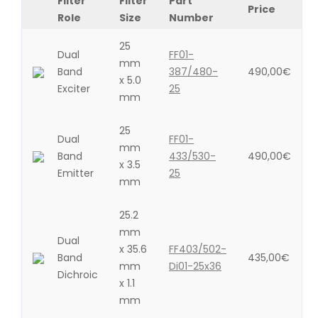
Filter
Filter
Part
Price
Role
Size
Number
25
Dual
FF01-
mm
Band
387/480-
490,00
€
x 5.0
Exciter
25
mm
25
Dual
FF01-
mm
Band
433/530-
490,00
€
x 3.5
Emitter
25
mm
25.2
mm
Dual
x 35.6
FF403/502-
Band
435,00
€
mm
Di01-25x36
Dichroic
x 1.1
mm