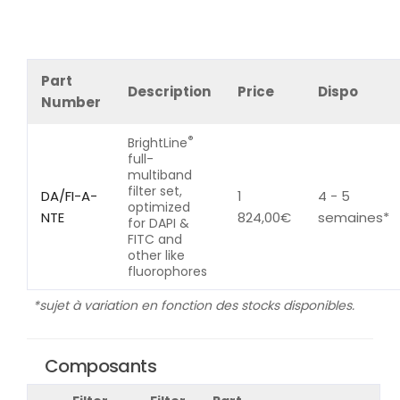
Part
Description
Price
Dispo
Number
®
BrightLine
full-
multiband
filter set,
DA/FI-A-
1
4 - 5
optimized
NTE
824,00
€
semaines*
for DAPI &
FITC and
other like
fluorophores
*sujet à variation en fonction des stocks disponibles.
Composants