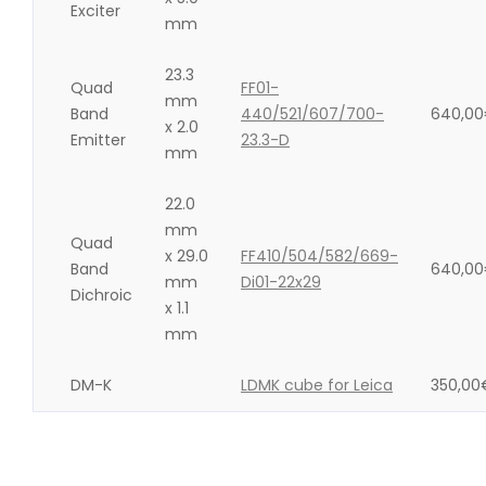
Exciter
mm
23.3
Quad
FF01-
mm
Band
440/521/607/700-
640,00
x 2.0
Emitter
23.3-D
mm
22.0
mm
Quad
x 29.0
FF410/504/582/669-
Band
640,00
mm
Di01-22x29
Dichroic
x 1.1
mm
DM-K
LDMK cube for Leica
350,00