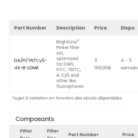
Part Number
Description
Price
Dispo
®
BrightLine
Pinkel filter
set,
optimized
DA/FI/TR/Cy5-
3
4 - 5
for DAPI,
4X-B-LDMK
169,00
€
semain
FITC, TRITC,
& Cy5 and
other like
fluorophores
*sujet à variation en fonction des stocks disponibles.
Composants
Filter
Filter
Part Number
Price