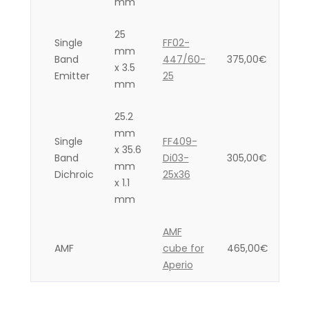
mm
25
Single
FF02-
mm
Band
447/60-
375,00
€
x 3.5
Emitter
25
mm
25.2
mm
Single
FF409-
x 35.6
Band
Di03-
305,00
€
mm
Dichroic
25x36
x 1.1
mm
AMF
AMF
cube for
465,00
€
Aperio