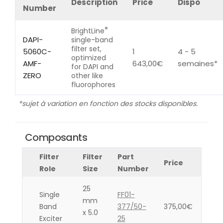
Description
Price
Dispo
Number
®
BrightLine
DAPI-
single-band
filter set,
5060C-
1
4 - 5
optimized
AMF-
643,00
€
semaines*
for DAPI and
ZERO
other like
fluorophores
*sujet à variation en fonction des stocks disponibles.
Composants
Filter
Filter
Part
Price
Role
Size
Number
25
Single
FF01-
mm
Band
377/50-
375,00
€
x 5.0
Exciter
25