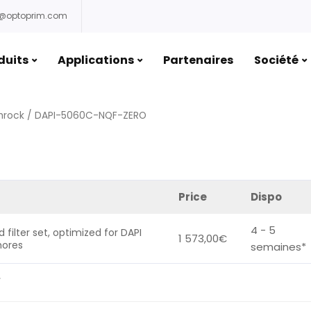
o@optoprim.com
duits
Applications
Partenaires
Société
mrock
/ DAPI-5060C-NQF-ZERO
Price
Dispo
4 - 5
 filter set, optimized for DAPI
1 573,00
€
hores
semaines*
.