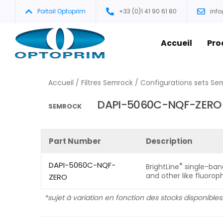
Portail Optoprim
+33 (0)1 41 90 61 80
inf
Accueil
Pro
Accueil
/
Filtres Semrock
/
Configurations sets Se
DAPI-5060C-NQF-ZERO
SEMROCK
Part Number
Description
DAPI-5060C-NQF-
®
BrightLine
single-band
and other like fluorop
ZERO
*sujet à variation en fonction des stocks disponibles