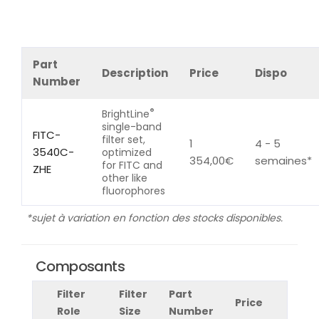
Part
Description
Price
Dispo
Number
®
BrightLine
single-band
FITC-
filter set,
1
4 - 5
3540C-
optimized
354,00
€
semaines*
for FITC and
ZHE
other like
fluorophores
*sujet à variation en fonction des stocks disponibles.
Composants
Filter
Filter
Part
Price
Role
Size
Number