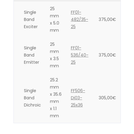
25
Single
FF01-
mm
Band
482/35-
375,00
€
x 5.0
Exciter
25
mm
25
Single
FF01-
mm
Band
536/40-
375,00
€
x 3.5
Emitter
25
mm
25.2
mm
Single
FF506-
x 35.6
Band
Di03-
305,00
€
mm
Dichroic
25x36
x 1.1
mm