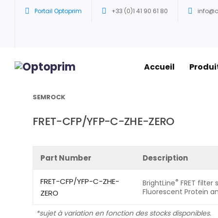
Portail Optoprim
+33 (0)1 41 90 61 80
info@
Accueil
Produi
Accueil
/
Filtres Semrock
/
Configurations sets Sem
SEMROCK
FRET-CFP/YFP-C-ZHE-ZERO
Part Number
Description
FRET-CFP/YFP-C-ZHE-
®
BrightLine
FRET filter
Fluorescent Protein an
ZERO
*sujet à variation en fonction des stocks disponibles.