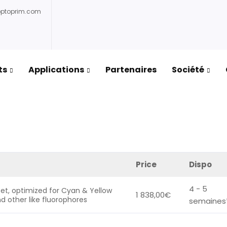
optoprim.com
ts
Applications
Partenaires
Société
rock
/ FRET-CFP/YFP-C-ZHE-ZERO
Price
Dispo
4 - 5
 set, optimized for Cyan & Yellow
1 838,00
€
d other like fluorophores
semaines