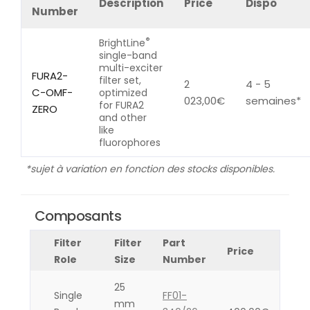
Description
Price
Dispo
Number
®
BrightLine
single-band
multi-exciter
FURA2-
filter set,
2
4 - 5
C-OMF-
optimized
023,00
€
semaines*
for FURA2
ZERO
and other
like
fluorophores
*sujet à variation en fonction des stocks disponibles.
Composants
Filter
Filter
Part
Price
Role
Size
Number
25
Single
FF01-
mm