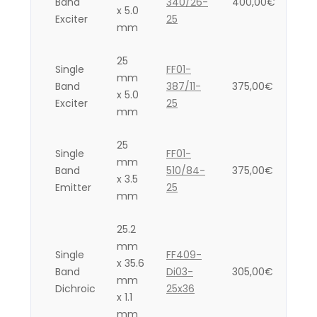
Band
340/26-
400,00
€
x 5.0
Exciter
25
mm
25
Single
FF01-
mm
Band
387/11-
375,00
€
x 5.0
Exciter
25
mm
25
Single
FF01-
mm
Band
510/84-
375,00
€
x 3.5
Emitter
25
mm
25.2
mm
Single
FF409-
x 35.6
Band
Di03-
305,00
€
mm
Dichroic
25x36
x 1.1
mm