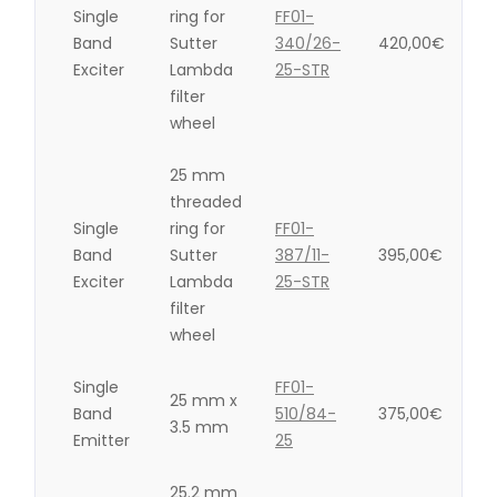
Single
ring for
FF01-
Band
Sutter
340/26-
420,00
€
Exciter
Lambda
25-STR
filter
wheel
25 mm
threaded
Single
ring for
FF01-
Band
Sutter
387/11-
395,00
€
Exciter
Lambda
25-STR
filter
wheel
Single
FF01-
25 mm x
Band
510/84-
375,00
€
3.5 mm
Emitter
25
25.2 mm