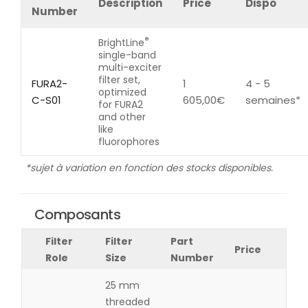
Description
Price
Dispo
Number
®
BrightLine
single-band
multi-exciter
filter set,
FURA2-
1
4 - 5
optimized
C-S01
605,00
€
semaines*
for FURA2
and other
like
fluorophores
*sujet à variation en fonction des stocks disponibles.
Composants
Filter
Filter
Part
Price
Role
Size
Number
25 mm
threaded