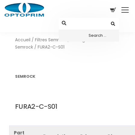
Accueil
/
Filtres Semrock
/
Configurations sets
Semrock
/ FURA2-C-S01
SEMROCK
FURA2-C-S01
Part