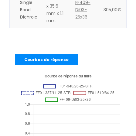
Single
FF409-
x 35.6
Band
Di03-
305,00
€
mm x 1.1
Dichroic
25x36
mm
Courbes de réponse