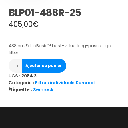
BLP01-488R-25
405,00
€
488 nm EdgeBasic™ best-value long-pass edge
filter
Ajouter au panier
UGS :
2084.3
Catégorie :
Filtres individuels Semrock
Étiquette :
Semrock