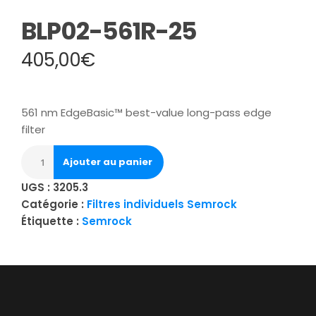
BLP02-561R-25
405,00
€
561 nm EdgeBasic™ best-value long-pass edge
filter
Ajouter au panier
UGS :
3205.3
Catégorie :
Filtres individuels Semrock
Étiquette :
Semrock