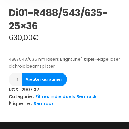
Di01-R488/543/635-
25×36
630,00
€
®
488/543/635 nm lasers BrightLine
triple-edge laser
dichroic beamsplitter
Ajouter au panier
UGS :
2907.32
Catégorie :
Filtres individuels Semrock
Étiquette :
Semrock