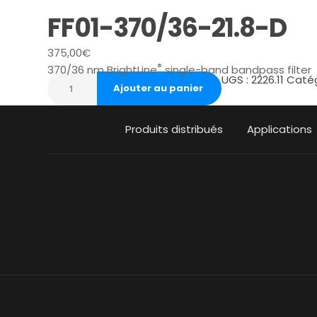
FF01-370/36-21.8-D
375,00
€
®
370/36 nm BrightLine
single-band bandpass filter
UGS :
2226.11
Catég
Ajouter au panier
Produits distribués
Applications