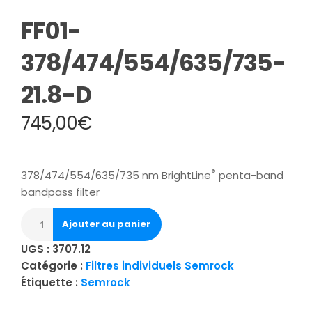
FF01-
378/474/554/635/735-
21.8-D
745,00
€
®
378/474/554/635/735 nm BrightLine
penta-band
bandpass filter
Ajouter au panier
UGS :
3707.12
Catégorie :
Filtres individuels Semrock
Étiquette :
Semrock