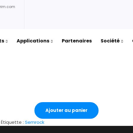
prim.com
ts
Applications
Partenaires
Société
Ajouter au panier
Étiquette :
Semrock