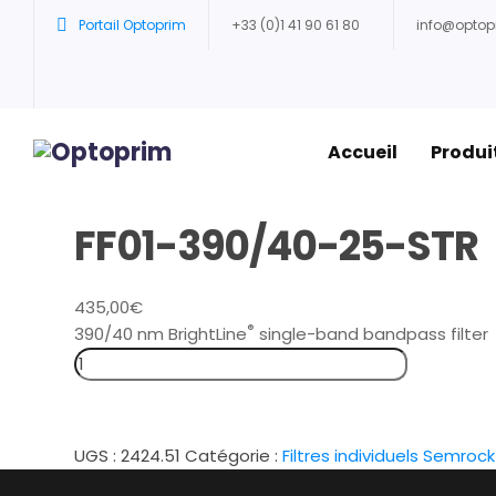
Portail Optoprim
+33 (0)1 41 90 61 80
info@opto
Accueil
Produi
FF01-390/40-25-STR
435,00
€
®
390/40 nm BrightLine
single-band bandpass filter
UGS :
2424.51
Catégorie :
Filtres individuels Semrock