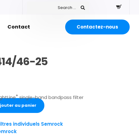
Contact
Contactez-nous
414/46-25
®
ghtLine
single-band bandpass filter
jouter au panier
iltres individuels Semrock
emrock