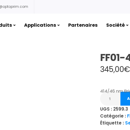
o@optoprim.com
duits
Applications
Partenaires
Société
FF01-
345,00
€
414/46 nm Bri
A
UGS :
2599.3
Catégorie :
F
Étiquette :
S