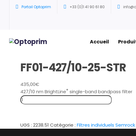
Portail Optoprim
+33 (0)1 41 90 61 80
info@
Accueil
Produi
FF01-427/10-25-STR
435,00
€
®
427/10 nm BrightLine
single-band bandpass filter
UGS :
2238.51
Catégorie :
Filtres individuels Semrock