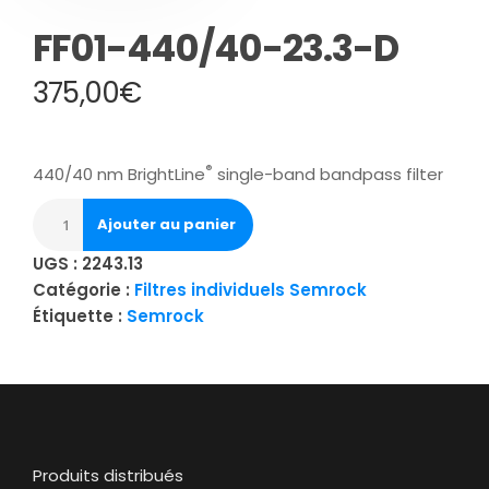
FF01-440/40-23.3-D
375,00
€
®
440/40 nm BrightLine
single-band bandpass filter
Ajouter au panier
UGS :
2243.13
Catégorie :
Filtres individuels Semrock
Étiquette :
Semrock
Produits distribués