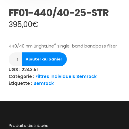
FF01-440/40-25-STR
395,00
€
®
440/40 nm BrightLine
single-band bandpass filter
Ajouter au panier
UGS :
2243.51
Catégorie :
Filtres individuels Semrock
Étiquette :
Semrock
Produits distribués