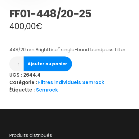
FF01-448/20-25
400,00
€
®
448/20 nm BrightLine
single-band bandpass filter
Ajouter au panier
UGS :
2644.4
Catégorie :
Filtres individuels Semrock
Étiquette :
Semrock
Produits distribués