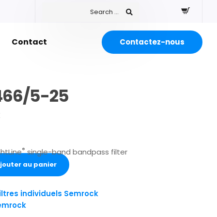
Contact
Contactez-nous
466/5-25
€
®
htLine
single-band bandpass filter
jouter au panier
iltres individuels Semrock
emrock