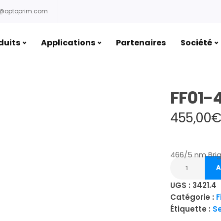
o@optoprim.com
duits
Applications
Partenaires
Société
FF01-
455,00
466/5 nm Brig
A
UGS :
3421.4
Catégorie :
F
Étiquette :
S