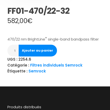
FF01-470/22-32
582,00
€
®
470/22 nm BrightLine
single-band bandpass filter
Ajouter au panier
UGS :
2254.6
Catégorie :
Filtres individuels Semrock
Étiquette :
Semrock
Produits distribués