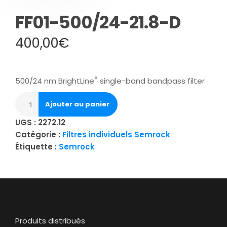
FF01-500/24-21.8-D
400,00
€
®
500/24 nm BrightLine
single-band bandpass filter
Ajouter au panier
UGS :
2272.12
Catégorie :
Filtres individuels Semrock
Étiquette :
Semrock
Produits distribués