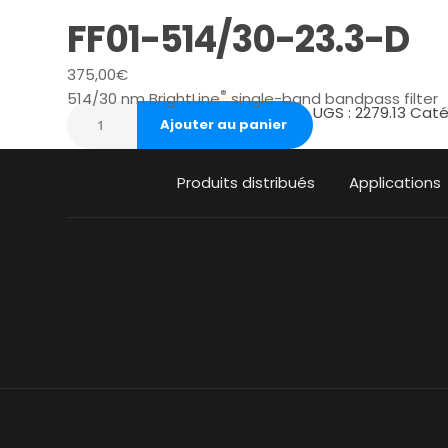
FF01-514/30-23.3-D
375,00
€
®
514/30 nm BrightLine
single-band bandpass filter
UGS :
2279.13
Caté
Ajouter au panier
Produits distribués
Applications