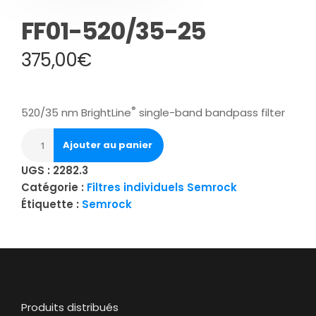
FF01-520/35-25
375,00
€
®
520/35 nm BrightLine
single-band bandpass filter
Ajouter au panier
UGS :
2282.3
Catégorie :
Filtres individuels Semrock
Étiquette :
Semrock
Produits distribués