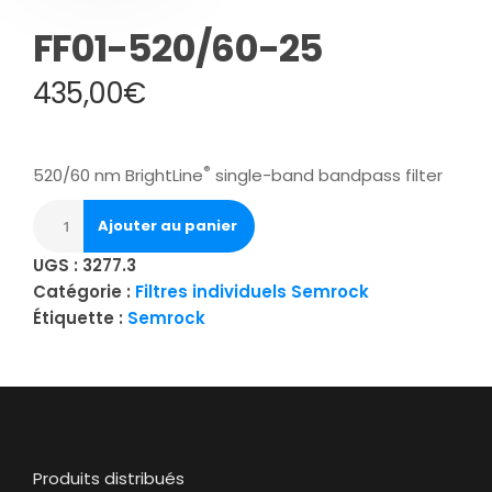
FF01-520/60-25
435,00
€
®
520/60 nm BrightLine
single-band bandpass filter
Ajouter au panier
UGS :
3277.3
Catégorie :
Filtres individuels Semrock
Étiquette :
Semrock
Produits distribués