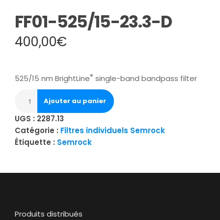
FF01-525/15-23.3-D
400,00
€
®
525/15 nm BrightLine
single-band bandpass filter
Ajouter au panier
UGS :
2287.13
Catégorie :
Filtres individuels Semrock
Étiquette :
Semrock
Produits distribués