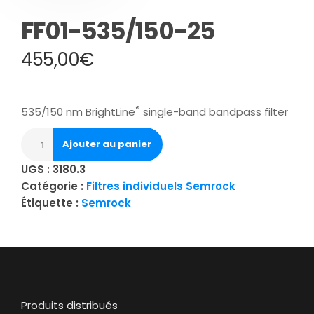
FF01-535/150-25
455,00
€
®
535/150 nm BrightLine
single-band bandpass filter
Ajouter au panier
UGS :
3180.3
Catégorie :
Filtres individuels Semrock
Étiquette :
Semrock
Produits distribués