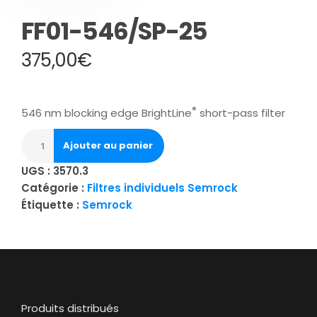
FF01-546/SP-25
375,00
€
®
546 nm blocking edge BrightLine
short-pass filter
Ajouter au panier
UGS :
3570.3
Catégorie :
Filtres individuels Semrock
Étiquette :
Semrock
Produits distribués