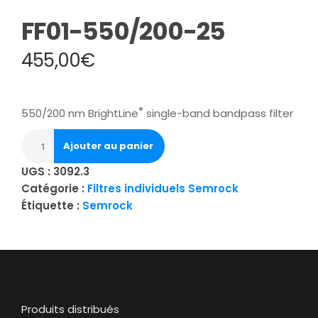
FF01-550/200-25
455,00
€
®
550/200 nm BrightLine
single-band bandpass filter
Ajouter au panier
UGS :
3092.3
Catégorie :
Filtres individuels Semrock
Étiquette :
Semrock
Produits distribués