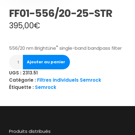
FF01-556/20-25-STR
395,00
€
®
556/20 nm BrightLine
single-band bandpass filter
Ajouter au panier
UGS :
2313.51
Catégorie :
Filtres individuels Semrock
Étiquette :
Semrock
Produits distribués