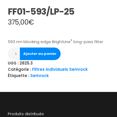
FF01-593/LP-25
375,00
€
®
593 nm blocking edge BrightLine
long-pass filter
Ajouter au panier
UGS :
2825.3
Catégorie :
Filtres individuels Semrock
Étiquette :
Semrock
Produits distribués