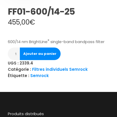
FF01-600/14-25
455,00
€
®
600/14 nm BrightLine
single-band bandpass filter
Ajouter au panier
UGS :
2339.4
Catégorie :
Filtres individuels Semrock
Étiquette :
Semrock
Produits distribués