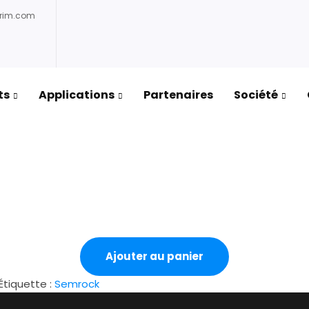
prim.com
ts
Applications
Partenaires
Société
Ajouter au panier
Étiquette :
Semrock