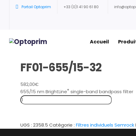
Portail Optoprim
+33 (0)1 41 90 61 80
info@opto
Accueil
Produi
FF01-655/15-32
582,00
€
®
655/15 nm BrightLine
single-band bandpass filter
UGS :
2358.5
Catégorie :
Filtres individuels Semrock