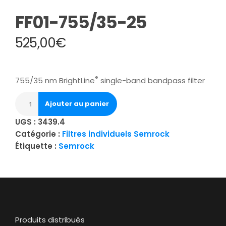
FF01-755/35-25
525,00
€
®
755/35 nm BrightLine
single-band bandpass filter
Ajouter au panier
UGS :
3439.4
Catégorie :
Filtres individuels Semrock
Étiquette :
Semrock
Produits distribués