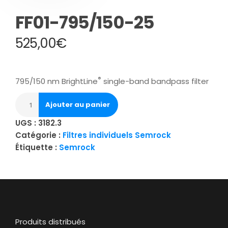
FF01-795/150-25
525,00
€
®
795/150 nm BrightLine
single-band bandpass filter
Ajouter au panier
UGS :
3182.3
Catégorie :
Filtres individuels Semrock
Étiquette :
Semrock
Produits distribués