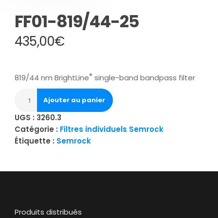
FF01-819/44-25
435,00
€
®
819/44 nm BrightLine
single-band bandpass filter
Ajouter au panier
UGS :
3260.3
Catégorie :
Filtres individuels Semrock
Étiquette :
Semrock
Produits distribués