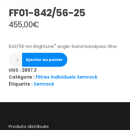
FF01-842/56-25
455,00
€
®
842/56 nm BrightLine
single-band bandpass filter
Ajouter au panier
UGS :
2897.3
Catégorie :
Filtres individuels Semrock
Étiquette :
Semrock
Produits distribués