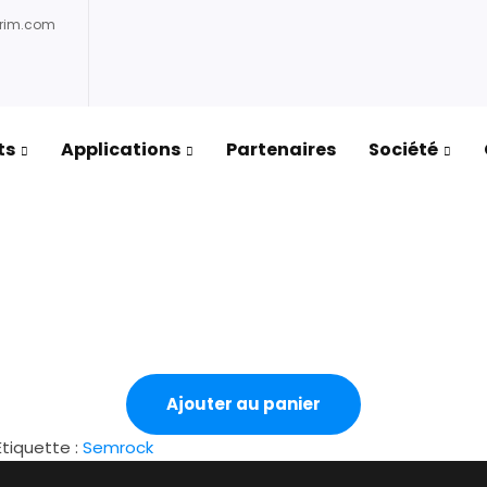
prim.com
ts
Applications
Partenaires
Société
Ajouter au panier
Étiquette :
Semrock