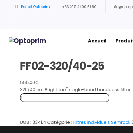
Portail Optoprim
+33 (0)1 41 90 61 80
info@opto
Accueil
Produi
FF02-320/40-25
555,00
€
®
320/40 nm BrightLine
single-band bandpass filter
UGS :
3341.4
Catégorie :
Filtres individuels Semrock